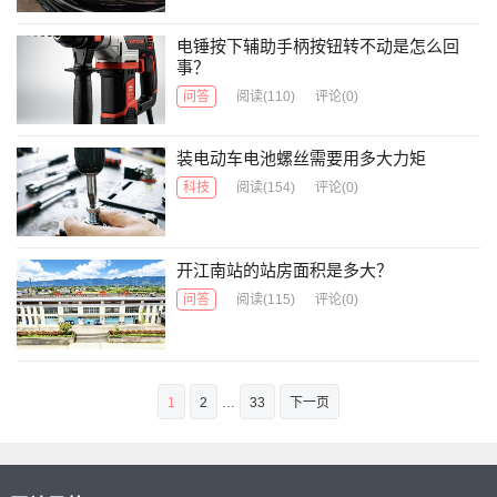
电锤按下辅助手柄按钮转不动是怎么回
事？
问答
阅读
(110)
评论(0)
装电动车电池螺丝需要用多大力矩
科技
阅读
(154)
评论(0)
开江南站的站房面积是多大？
问答
阅读
(115)
评论(0)
文
1
2
…
33
下一页
章
导
航