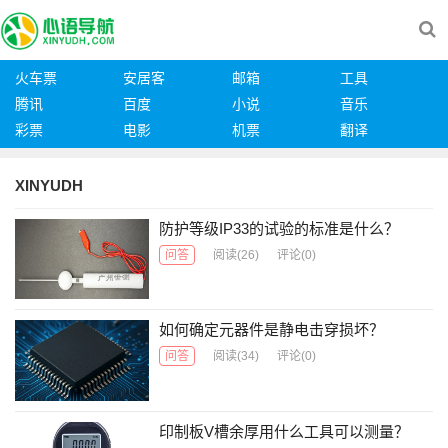
火车票
安居客
邮箱
工具
腾讯
百度
小说
音乐
彩票
电影
机票
翻译
XINYUDH
防护等级IP33的试验的标准是什么？
问答
阅读
(26)
评论(0)
如何确定元器件是静电击穿损坏？
问答
阅读
(34)
评论(0)
印制板V槽余厚用什么工具可以测量？