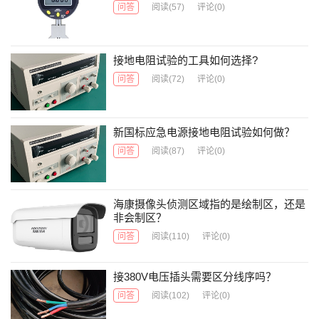
问答
阅读
(57)
评论(0)
接地电阻试验的工具如何选择?
问答
阅读
(72)
评论(0)
新国标应急电源接地电阻试验如何做？
问答
阅读
(87)
评论(0)
海康摄像头侦测区域指的是绘制区，还是
非会制区？
问答
阅读
(110)
评论(0)
接380V电压插头需要区分线序吗？
问答
阅读
(102)
评论(0)