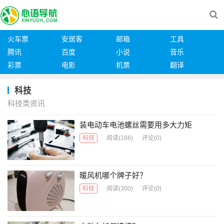
火车票
安居客
邮箱
工具
腾讯
百度
小说
音乐
彩票
电影
机票
翻译
科技
科技类资讯
装电动车电池螺丝需要用多大力矩
科技
阅读
(166)
评论(0)
暖风机哪个牌子好？
科技
阅读
(300)
评论(0)