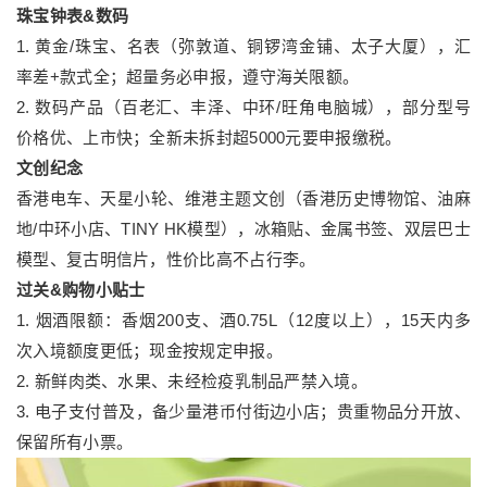
珠宝钟表&数码
1. 黄金/珠宝、名表（弥敦道、铜锣湾金铺、太子大厦），汇
率差+款式全；超量务必申报，遵守海关限额。
2. 数码产品（百老汇、丰泽、中环/旺角电脑城），部分型号
价格优、上市快；全新未拆封超5000元要申报缴税。
文创纪念
香港电车、天星小轮、维港主题文创（香港历史博物馆、油麻
地/中环小店、TINY HK模型），冰箱贴、金属书签、双层巴士
模型、复古明信片，性价比高不占行李。
过关&购物小贴士
1. 烟酒限额：香烟200支、酒0.75L（12度以上），15天内多
次入境额度更低；现金按规定申报。
2. 新鲜肉类、水果、未经检疫乳制品严禁入境。
3. 电子支付普及，备少量港币付街边小店；贵重物品分开放、
保留所有小票。