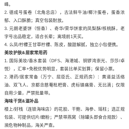
峰。
2. 德成号蛋卷（北角总店），古法鲜牛油/椰汁蛋卷，蛋香浓
郁、入口酥脆；真空包装耐放。
3. 元朗老婆饼（恒香）、奇华/荣华饼家的凤梨酥/核桃酥，老
字号出品稳定，适合长辈；离境前1天买。
4. 么凤/柠檬王甘草柠檬、陈皮，酸甜解腻，独立小包便携。
美妆护肤&居家常用药
1. 国际美妆/香水套装（DFS、海港城、铜锣湾崇光、莎莎/卓
悦），汇率+免税优势明显，套装比单买划算；保留小票。
2. 港药/居家常备（万宁、屈臣氏、正规药房）：黄道益活络
油、双飞人、京都念慈菴枇杷膏、虎标镇痛膏、无比滴；仅限
自用少量，严禁批量带。
海味干货&滋补品
楼上/好栈（连锁海味店）的花胶、干鲍、海参、瑶柱；选正规
包装、可提供切片/磨粉；严禁带燕窝（除罐头即食合规款）、
濒危物种制品，海关严查。