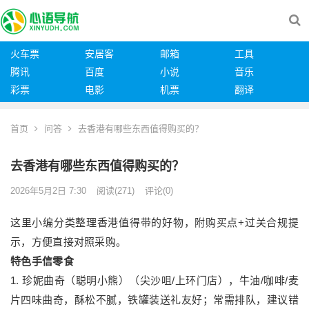
火车票
安居客
邮箱
工具
腾讯
百度
小说
音乐
彩票
电影
机票
翻译
首页
问答
去香港有哪些东西值得购买的？
去香港有哪些东西值得购买的？
2026年5月2日 7:30
阅读
(271)
评论(0)
这里小编分类整理香港值得带的好物，附购买点+过关合规提
示，方便直接对照采购。
特色手信零食
1. 珍妮曲奇（聪明小熊）（尖沙咀/上环门店），牛油/咖啡/麦
片四味曲奇，酥松不腻，铁罐装送礼友好；常需排队，建议错